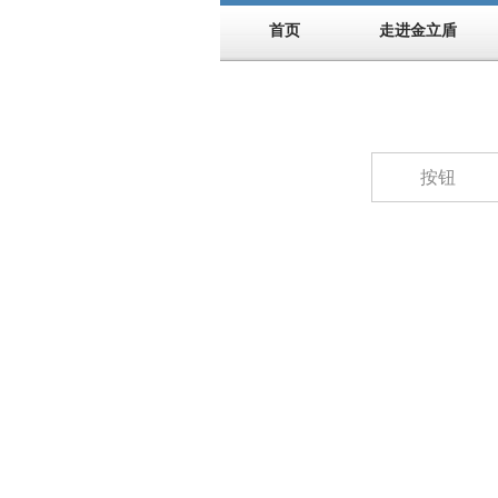
首页
走进金立盾
按钮